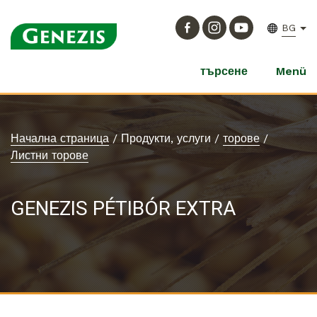
BG
търсене
Menü
Начална страница
/
Продукти, услуги
/
торове
/
Листни торове
GENEZIS PÉTIBÓR EXTRA