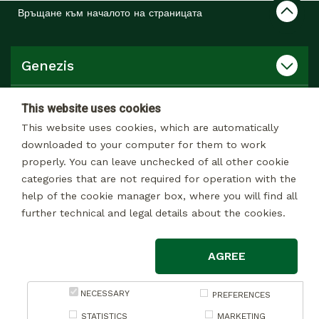
Връщане към началото на страницата
Genezis
Продукти, услуги
This website uses cookies
This website uses cookies, which are automatically
Връзки
downloaded to your computer for them to work
properly. You can leave unchecked of all other cookie
categories that are not required for operation with the
Продуктов каталог
help of the cookie manager box, where you will find all
further technical and legal details about the cookies.
AGREE
© 2026 Всички права запазени
Импресум
NECESSARY
PREFERENCES
Декларация за обработката на лични данни за маркетингови цели
STATISTICS
MARKETING