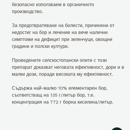
безопасно използваем в органичното
производство.
За предотвратяване на болести, причинени от
недостиг на бор и лечение на вече налични
симптоми на дефицит при зеленчуци, овощни
градини и полски култури.
Проведените селскостопански опити с този
препарат доказват неговата ефективност, дори и в
малки дози, поради високата му ефективност.
Съдържа най-малко 10% елементарен бор,
съответстващ на 135 г/литър бор, т.е.
концентрация на 772 г борна киселина/литър.