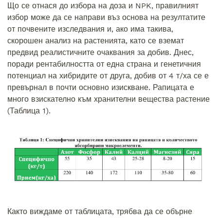
Що се отнася до избора на доза и NPK, правилният
избор може да се направи въз основа на резултатите
от почвените изследвания и, ако има такива,
скорошен анализ на растенията, като се вземат
предвид реалистичните очаквания за добив. Днес,
поради рентабилността от една страна и генетичния
потенциал на хибридите от друга, добив от 4 т/ха се е
превърнал в почти основно изискване. Рапицата е
много взискателно към хранителни вещества растение
(Таблица 1).
Както виждаме от таблицата, трябва да се обърне