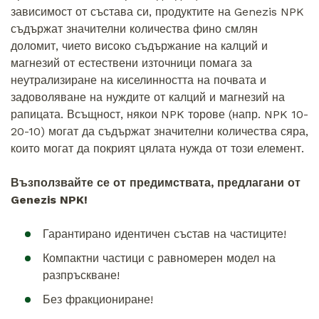
зависимост от състава си, продуктите на Genezis NPK
съдържат значителни количества фино смлян
доломит, чието високо съдържание на калций и
магнезий от естествени източници помага за
неутрализиране на киселинността на почвата и
задоволяване на нуждите от калций и магнезий на
рапицата. Всъщност, някои NPK торове (напр. NPK 10-
20-10) могат да съдържат значителни количества сяра,
които могат да покрият цялата нужда от този елемент.
Възползвайте се от предимствата, предлагани от
Genezis NPK!
Гарантирано идентичен състав на частиците!
Компактни частици с равномерен модел на
разпръскване!
Без фракциониране!