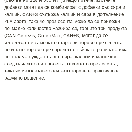
(съответно 228 и 550 кг/т).Нещо повече, азотните
добавки могат да се комбинират с добавки със сяра и
калций. CAN+S съдържа калций и сяра в допълнение
към азота, така че през есента може да се приложи
по-малко количество.Разбира се, горните три продукта
(CAN Genezis, GreenMax, CAN+S) могат да се
използват не само като стартови торове през есента,
но и като торове през пролетта, тъй като рапицата има
по-голяма нужда от азот, сяра, калций и магнезий
след началото на пролетта, отколкото през есента,
така че използването им като торове е практично и
разумно решение.