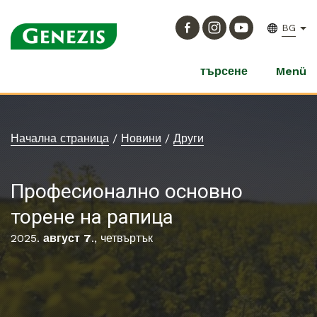
BG
търсене
Menü
Начална страница
/
Новини
/
Други
Професионално основно
торене на рапица
2025.
август 7
., четвъртък