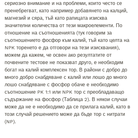
сериозно внимание и на проблеми, които често се
пренебрегват, като например добавянето на калций,
магнезий и сяра, тъй като рапицата изисква
значителни количества от тези макроелементи. По
отношение на съотношенията (тук говорим за
съотношението фосфор към калий, тъй като целта на
NPK торенето е да отговори на тези изисквания),
можем да кажем, че освен ако резултатите от
почвените тестове не показват друго, е необходим
богат на калий комплексен тор. В райони с добро до
много добро снабдяване с калий или лошо до много
лошо снабдяване с фосфор обаче е необходимо
съотношение PK 1:1 или NPK тор с преобладаващо
съдържание на фосфор (Таблица 2). В някои случаи
може да не е необходимо да се прилага калий, като в
този случай решението може да бъде тор с нитрати
(NP).