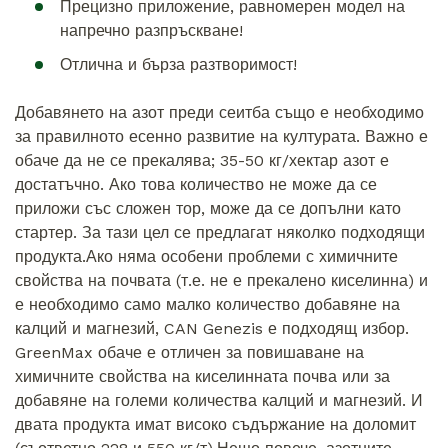
Прецизно приложение, равномерен модел на
напречно разпръскване!
Отлична и бърза разтворимост!
Добавянето на азот преди сеитба също е необходимо
за правилното есенно развитие на културата. Важно е
обаче да не се прекалява; 35-50 кг/хектар азот е
достатъчно. Ако това количество не може да се
приложи със сложен тор, може да се допълни като
стартер. За тази цел се предлагат няколко подходящи
продукта.Ако няма особени проблеми с химичните
свойства на почвата (т.е. не е прекалено киселинна) и
е необходимо само малко количество добавяне на
калций и магнезий, CAN Genezis е подходящ избор.
GreenMax обаче е отличен за повишаване на
химичните свойства на киселинната почва или за
добавяне на големи количества калций и магнезий. И
двата продукта имат високо съдържание на доломит