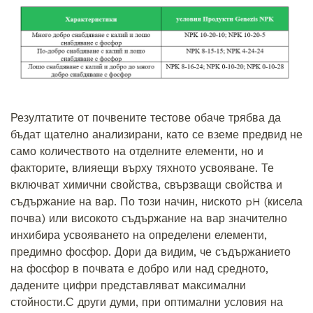
Резултатите от почвените тестове обаче трябва да
бъдат щателно анализирани, като се вземе предвид не
само количеството на отделните елементи, но и
факторите, влияещи върху тяхното усвояване. Те
включват химични свойства, свързващи свойства и
съдържание на вар. По този начин, ниското pH (кисела
почва) или високото съдържание на вар значително
инхибира усвояването на определени елементи,
предимно фосфор. Дори да видим, че съдържанието
на фосфор в почвата е добро или над средното,
дадените цифри представляват максимални
стойности.С други думи, при оптимални условия на