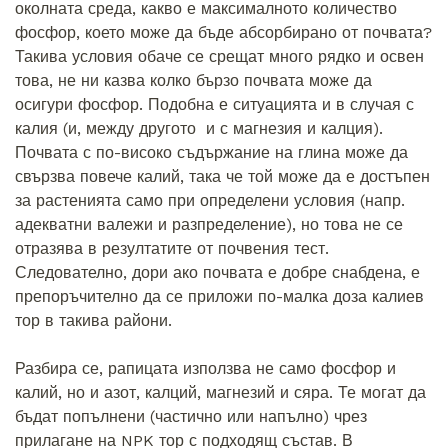
околната среда, какво е максималното количество
фосфор, което може да бъде абсорбирано от почвата?
Такива условия обаче се срещат много рядко и освен
това, не ни казва колко бързо почвата може да
осигури фосфор. Подобна е ситуацията и в случая с
калия (и, между другото и с магнезия и калция).
Почвата с по-високо съдържание на глина може да
свързва повече калий, така че той може да е достъпен
за растенията само при определени условия (напр.
адекватни валежи и разпределение), но това не се
отразява в резултатите от почвения тест.
Следователно, дори ако почвата е добре снабдена, е
препоръчително да се приложи по-малка доза калиев
тор в такива райони.
Разбира се, рапицата използва не само фосфор и
калий, но и азот, калций, магнезий и сяра. Те могат да
бъдат попълнени (частично или напълно) чрез
прилагане на NPK тор с подходящ състав. В