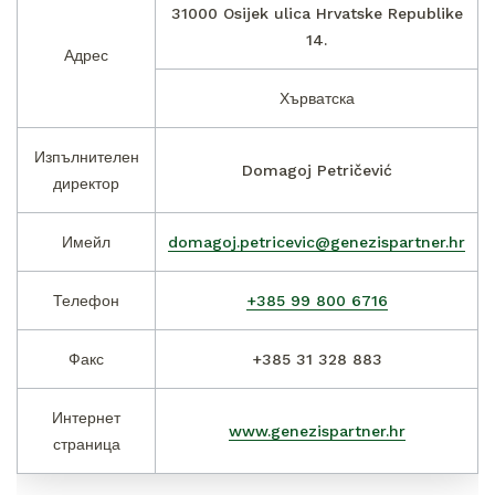
31000 Osijek ulica Hrvatske Republike
14.
Адрес
Хърватска
Изпълнителен
Domagoj Petričević
директор
Имейл
domagoj.petricevic@genezispartner.hr
Телефон
+385 99 800 6716
Факс
+385 31 328 883
Интернет
www.genezispartner.hr
страница