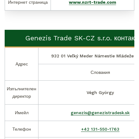
Интернет страница
www.nzrt-trade.com
Genezis Trade SK-CZ s.r.o. контакт
932 01 Veľký Meder Námestie Mládeže 11
Адрес
Словакия
Изпълнителен
Végh György
директор
Имейл
genezis@genezistradesk.sk
Телефон
+42 131-550-1763