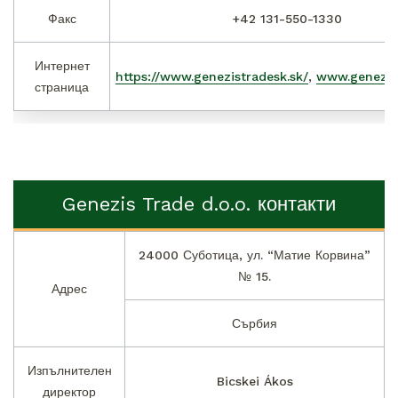
Факс
+42 131-550-1330
Интернет
https://www.genezistradesk.sk/
,
www.genezisp
страница
Genezis Trade d.o.o. контакти
24000 Суботица, ул. “Матие Корвина”
№ 15.
Адрес
Сърбия
Изпълнителен
Bicskei Ákos
директор