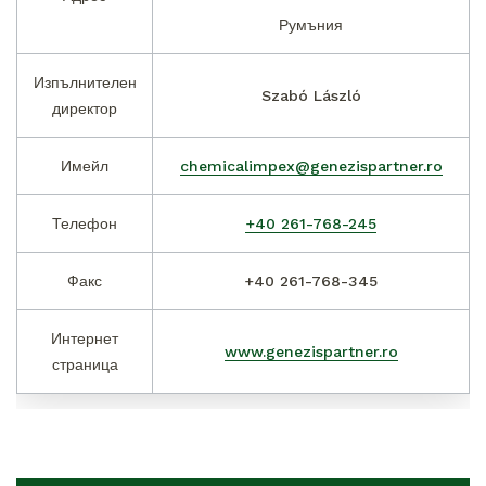
Румъния
Изпълнителен
Szabó László
директор
Имейл
chemicalimpex@genezispartner.ro
Телефон
+40 261-768-245
Факс
+40 261-768-345
Интернет
www.genezispartner.ro
страница