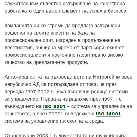
служители към съвестно извършване на качествена
работа като един важен елемент на успех в бизнеса.
Компанията ни се стреми да предлага завършени
решения на своите клиенти на база на
професионален опит, изграден в продължение на
десетилетия, обширна мрежа от партньори, екип от
професионалисти и постоянно гарантирано високо
качество на предлаганите продукти.
Ангажираността на ръководството на Нитрогейнмювек
непублично АД се потвърждава от това, че през
периода 1997-2002 г. бяха въведени редица системи
за управление. Първата изградихме през 1997 г. с
въвеждането на
ISO 9001
– система за управление на
качеството, а през 2000г. въведохме и
ISO 14001
–
система за управление на околната среда.
От февруари 2003 г. в дружеството ни функционира