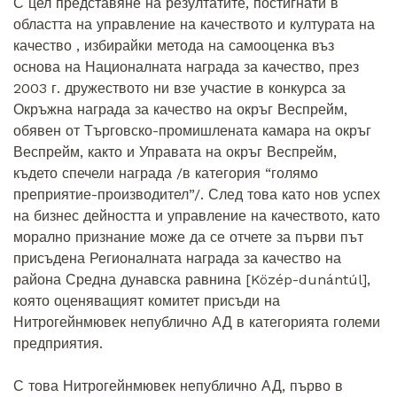
С цел представяне на резултатите, постигнати в
областта на управление на качеството и културата на
качество , избирайки метода на самооценка въз
основа на Националната награда за качество, през
2003 г. дружеството ни взе участие в конкурса за
Окръжна награда за качество на окръг Веспрейм,
обявен от Търговско-промишлената камара на окръг
Веспрейм, както и Управата на окръг Веспрейм,
където спечели награда /в категория “голямо
преприятие-производител”/. След това като нов успех
на бизнес дейността и управление на качеството, като
морално признание може да се отчете за първи път
присъдена Регионалната награда за качество на
района Средна дунавска равнина [Közép-dunántúl],
която оценяващият комитет присъди на
Нитрогейнмювек непублично АД в категорията големи
предприятия.
С това Нитрогейнмювек непублично АД, първо в