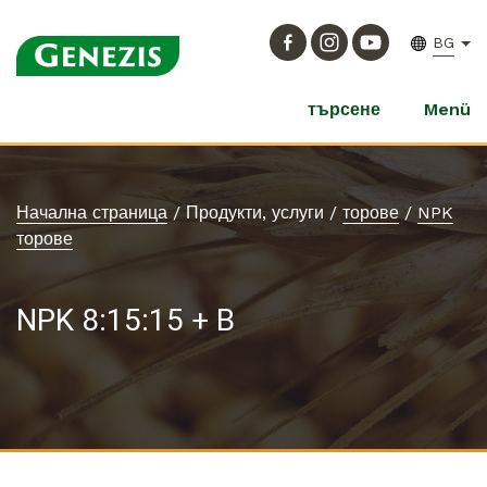
BG
търсене
Menü
Начална страница
/
Продукти, услуги
/
торове
/
NPK
торове
NPK 8:15:15 + B