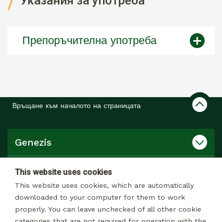
Указания за употреба
Препоръчителна употреба
Връщане към началото на страницата
Genezis
Продукти, услуги
This website uses cookies
This website uses cookies, which are automatically
Връзки
downloaded to your computer for them to work
properly. You can leave unchecked of all other cookie
categories that are not required for operation with the