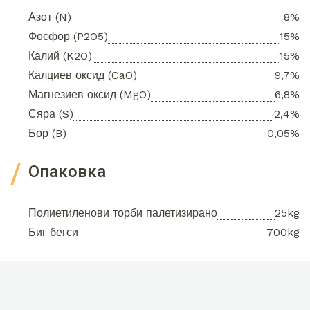
Азот (N)
8%
Фосфор (P2O5)
15%
Калий (K2O)
15%
Калциев оксид (CaO)
9,7%
Магнезиев оксид (MgO)
6,8%
Сяра (S)
2,4%
Бор (B)
0,05%
Опаковка
Полиетиленови торби палетизирано
25kg
Биг бегси
700kg