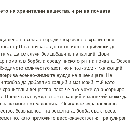
ето на хранителни вещества и pH на почвата
яди лева на хектар поради свързване с хранителни
когато pH на почвата достигне или се приближи до
 няма да се случи без добавяне на калций. Дори
ар помага в борбата срещу ниското pH на почвата. Освен
бходимото количество азот, но и 16,1-32,2 кг/ха калций
то покрива есенно-зимните нужди на пшеницата. Не
и трябва да добавяме калций и магнезий, тъй като
е хранителни вещества, така че ако може да абсорбира
в. Пролетната нужда от азот, калций и магнезий може да
 зависимост от условията. Осигурете здравословно
ество, безопасност на реколтата, борба със стреса,
ременно, като приложите висококачествения гранулиран