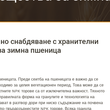
но снабдяване с хранителни
за зимна пшеница
пшеницата. Преди сеитба на пшеницата е важно да се
ходимо за целия вегетационен период. Това може да се
ктните NPK торове са от изключителна важност. Тяхното
правилната форма на гранулите и технологията на
ават в разтвор дори при ниско съдържание на почвена
т по-твърдозърнестите NPK торове. Всяка гранула