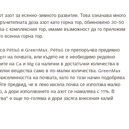
от азот за есенно-зимното развитие. Това означава много
ръчителната доза азот като горна тор, обикновено 30-50
ова с комплексния тор, имаме възможност да го приложим
то есенна горна тор.
са Pétisó и GreenMax. Pétisó се препоръчва предимно
pH на почвата, или където не е необходимо редовно
мите на Ca и Mg са налични в достатъчни количества в
телни вещества само в по-малки количества. GreenMax
киселинността на почвата, като по този начин подобрява
те предвид, че в леко кисела почва се използва малко
 а дори използването на азот се намалява с 11%. В
тва“ е още по-голяма и дори засяга внесения калий