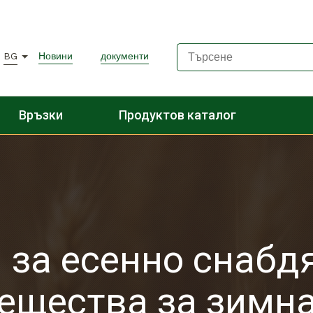
BG
Новини
документи
Връзки
Продуктов каталог
за есенно снабд
вещества за зимн