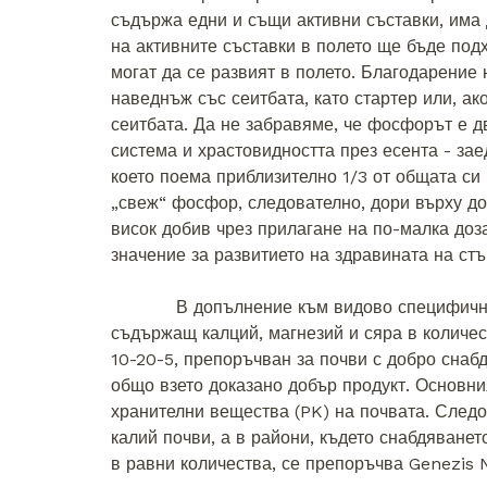
съдържа едни и същи активни съставки, има 
на активните съставки в полето ще бъде под
могат да се развият в полето. Благодарение
наведнъж със сеитбата, като стартер или, ак
сеитбата. Да не забравяме, че фосфорът е д
система и храстовидността през есента - за
което поема приблизително 1/3 от общата си
„свеж“ фосфор, следователно, дори върху до
висок добив чрез прилагане на по-малка доза
значение за развитието на здравината на стъ
В допълнение към видово специфичния, 
съдържащ калций, магнезий и сяра в количес
10-20-5, препоръчван за почви с добро снабд
общо взето доказано добър продукт. Основни
хранителни вещества (PK) на почвата. Следо
калий почви, а в райони, където снабдяване
в равни количества, се препоръчва Genezis N