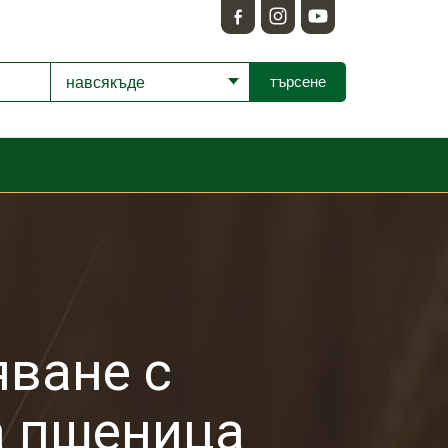
навсякъде
яване с
а пшеница