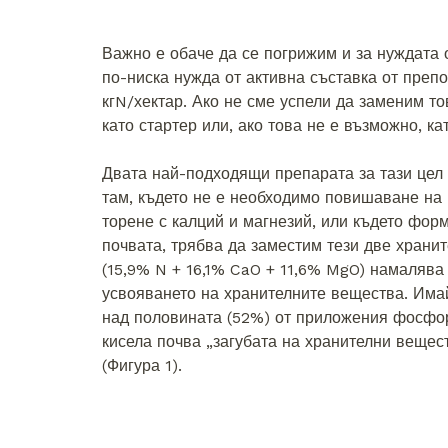
Важно е обаче да се погрижим и за нуждата 
по-ниска нужда от активна съставка от препо
кгN/хектар. Ако не сме успели да заменим т
като стартер или, ако това не е възможно, ка
Двата най-подходящи препарата за тази цел 
там, където не е необходимо повишаване на 
торене с калций и магнезий, или където фор
почвата, трябва да заместим тези две храни
(15,9% N + 16,1% CaO + 11,6% MgO) намалява 
усвояването на хранителните вещества. Имай
над половината (52%) от приложения фосфор,
кисела почва „загубата на хранителни вещес
(Фигура 1).