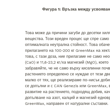
Фигура 1: Връзка между усвояван
Това може да причини загуби до десетки хил
вещества. Този вреден процес ще спре само 
оптималната неутрална стойност. Това обаче
прилагането на 100-200 кг GreenMax на хект
това, с тази доза, ние прилагаме не само нео
(CaO) и 11,6-23,2 кг/ха магнезий (MgO), кое
забравяйте, че не само върху киселинни почв
растението определено се нуждае от тези дв
малко от тях, ще реализираме по-нисък доби
се допълни и с CAN Genezis или GreenMax, в
развитие на растението, подходящ добив, кач
допълване на азот, калций и магнезий еднов
GreenMax, направен от натурални съставки.