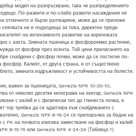
добър модел на разпръскване, така че разпределението
ходящо. По-развити и по-слабо развити насаждения не
 на отличното и бързо разтваряне, може да се приложи
о сеялката не е подходяща за това, директно преди
вигателят на интензивното развитие на кореновата
едно с азота. Зимната пшеница е фосфороемко растение,
 нужда от фосфор през есента. Той цени прилагането на
бре снабдени с фосфор почви, може да се постигне по-
 фосфор. Калият, от друга страна, е от съществено
блото, зимната издръжливост и устойчивостта на болести.
важен за пшеницата, Genezis NPK 10-20-10,
тва от няколко десетки килограма на хектар, Genezis NPK
яване с калий и с физически тип до глинеста почва, е
ят тор трябва да се адаптира към снабдяването с
вателно, Genezis NPK 8-16-24 се препоръчва за бедни на
то с PK на почвата изисква заместване на фосфор и калий
PK 8-15-15 или Genezis NPK 4-24-24 (Таблица 1).