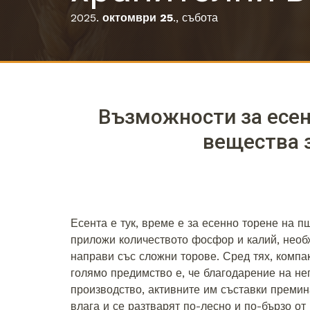
2025.
октомври 25
., събота
Възможности за есен
вещества 
Есента е тук, време е за есенно торене на 
приложи количеството фосфор и калий, необ
направи със сложни торове. Сред тях, компа
голямо предимство е, че благодарение на не
производство, активните им съставки премин
влага и се разтварят по-лесно и по-бързо о