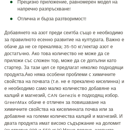
Прецизно приложение, равномерен модел на
напречно разпръскване!
Отлична и бърза разтворимост!
Добавянето на азот преди сеитба също е необходимо
за правилното есенно развитие на културата. Важно е
обаче да не се прекалява; 35-50 кг/хектар азот е
достатъчно. Ако това количество не може да се
приложи със сложен тор, може да се допълни като
стартер. За тази цел се предлагат няколко подходящи
продукта.Ако няма особени проблеми с химичните
свойства на почвата (т.е. не е прекалено киселинна) и
е необходимо само малко количество добавяне на
калций и магнезий, CAN Genezis е подходящ избор.
GreenMax обаче е отличен за повишаване на
химичните свойства на киселинната почва или за
добавяне на големи количества калций и магнезий. И
двата продукта имат високо съдържание на доломит