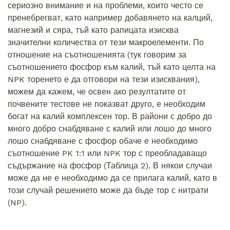
сериозно внимание и на проблеми, които често се
пренебрегват, като например добавянето на калций,
магнезий и сяра, тъй като рапицата изисква
значителни количества от тези макроелементи. По
отношение на съотношенията (тук говорим за
съотношението фосфор към калий, тъй като целта на
NPK торенето е да отговори на тези изисквания),
можем да кажем, че освен ако резултатите от
почвените тестове не показват друго, е необходим
богат на калий комплексен тор. В райони с добро до
много добро снабдяване с калий или лошо до много
лошо снабдяване с фосфор обаче е необходимо
съотношение PK 1:1 или NPK тор с преобладаващо
съдържание на фосфор (Таблица 2). В някои случаи
може да не е необходимо да се прилага калий, като в
този случай решението може да бъде тор с нитрати
(NP).