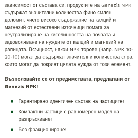
зависимост от състава си, продуктите на Genezis NPK
съдържат значителни количества фино смлян
доломит, чието високо съдържание на калций и
магнезий от естествени източници помага за
неутрализиране на киселинността на почвата и
задоволяване на нуждите от калций и магнезий на
рапицата. Всъщност, някои NPK торове (напр. NPK 10-
20-10) могат да съдържат значителни количества сяра,
които могат да покрият цялата нужда от този елемент.
Възползвайте се от предимствата, предлагани от
Genezis NPK!
Гарантирано идентичен състав на частиците!
Компактни частици с равномерен модел на
разпръскване!
Без фракциониране!