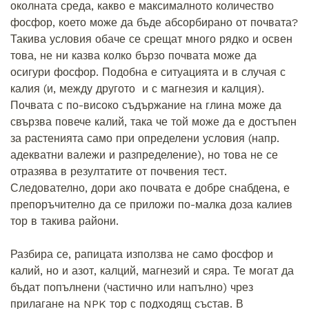
околната среда, какво е максималното количество
фосфор, което може да бъде абсорбирано от почвата?
Такива условия обаче се срещат много рядко и освен
това, не ни казва колко бързо почвата може да
осигури фосфор. Подобна е ситуацията и в случая с
калия (и, между другото и с магнезия и калция).
Почвата с по-високо съдържание на глина може да
свързва повече калий, така че той може да е достъпен
за растенията само при определени условия (напр.
адекватни валежи и разпределение), но това не се
отразява в резултатите от почвения тест.
Следователно, дори ако почвата е добре снабдена, е
препоръчително да се приложи по-малка доза калиев
тор в такива райони.
Разбира се, рапицата използва не само фосфор и
калий, но и азот, калций, магнезий и сяра. Те могат да
бъдат попълнени (частично или напълно) чрез
прилагане на NPK тор с подходящ състав. В