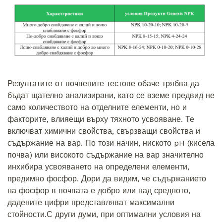
Резултатите от почвените тестове обаче трябва да
бъдат щателно анализирани, като се вземе предвид не
само количеството на отделните елементи, но и
факторите, влияещи върху тяхното усвояване. Те
включват химични свойства, свързващи свойства и
съдържание на вар. По този начин, ниското pH (кисела
почва) или високото съдържание на вар значително
инхибира усвояването на определени елементи,
предимно фосфор. Дори да видим, че съдържанието
на фосфор в почвата е добро или над средното,
дадените цифри представляват максимални
стойности.С други думи, при оптимални условия на