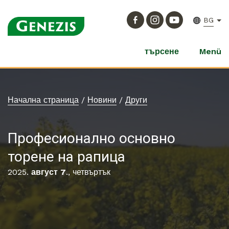
BG
търсене
Menü
Начална страница
/
Новини
/
Други
Професионално основно
торене на рапица
2025.
август 7
., четвъртък