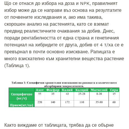
Що се отнася до избора на доза и NPK, правилният
избор може да се направи въз основа на резултатите
от почвените изследвания и, ако има такива,
скорошен анализ на растенията, като се вземат
предвид реалистичните очаквания за добив. Днес,
поради рентабилността от една страна и генетичния
потенциал на хибридите от друга, добив от 4 т/ха се е
превърнал в почти основно изискване. Рапицата е
много взискателно към хранителни вещества растение
(Таблица 1).
Както виждаме от таблицата, трябва да се обърне