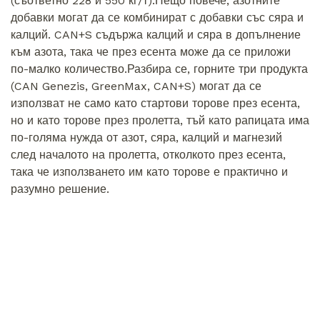
(съответно 228 и 550 кг/т).Нещо повече, азотните
добавки могат да се комбинират с добавки със сяра и
калций. CAN+S съдържа калций и сяра в допълнение
към азота, така че през есента може да се приложи
по-малко количество.Разбира се, горните три продукта
(CAN Genezis, GreenMax, CAN+S) могат да се
използват не само като стартови торове през есента,
но и като торове през пролетта, тъй като рапицата има
по-голяма нужда от азот, сяра, калций и магнезий
след началото на пролетта, отколкото през есента,
така че използването им като торове е практично и
разумно решение.